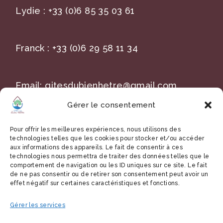
Lydie :
+33 (0)6 85 35 03 61
Franck :
+33 (0)6 29 58 11 34
Email:
gitesdubienhetre@gmail.com
Gérer le consentement
Title
Pour offrir les meilleures expériences, nous utilisons des
technologies telles que les cookies pour stocker et/ou accéder
aux informations des appareils. Le fait de consentir à ces
technologies nous permettra de traiter des données telles que le
comportement de navigation ou les ID uniques sur ce site. Le fait
A : 54 rue de l’orée du bois
de ne pas consentir ou de retirer son consentement peut avoir un
effet négatif sur certaines caractéristiques et fonctions.
59230 Saint-Amand-Les-Eaux,
Hauts-de-France France
Gérer les services