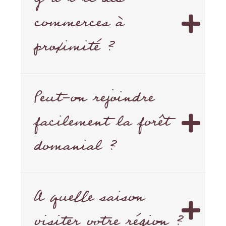
commerces à
proximité ?
Peut-on rejoindre
facilement la forêt
domanial ?
A quelle saison
visiter votre région ?