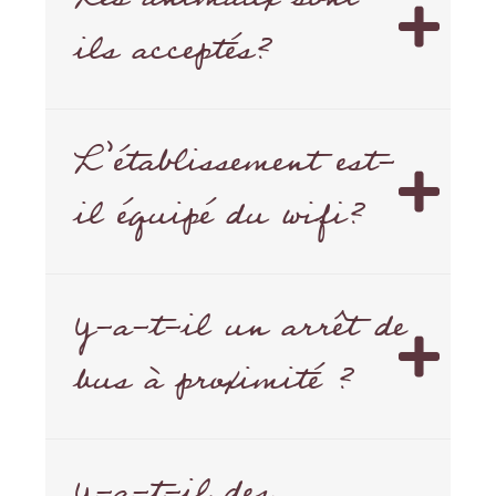
ils acceptés?
L’établissement est-
il équipé du wifi?
Y-a-t-il un arrêt de
bus à proximité ?
Y-a-t-il des