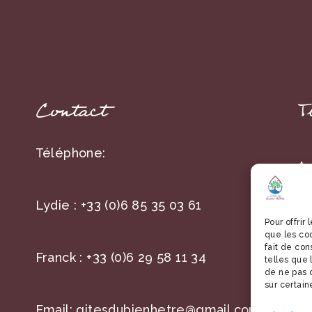
Contact
T
Téléphone:
A 
59
Lydie :
+33 (0)6 85 35 03 61
Ha
Pour offrir
que les co
fait de co
Franck :
+33 (0)6 29 58 11 34
telles que 
de ne pas c
sur certain
Email:
gitesdubienhetre@gmail.com