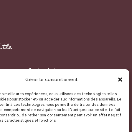
itle
: 54 rue de l’orée du bois
Gérer le consentement
230 Saint-Amand-Les-Eaux,
uts-de-France France
 les meilleures expériences, nous utilisons des technologies telles
okies pour stocker et/ou accéder aux informations des appareils. Le
nsentir à ces technologies nous permettra de traiter des données
le comportement de navigation ou les ID uniques sur ce site. Le fait
onsentir ou de retirer son consentement peut avoir un effet négatif
es caractéristiques et fonctions.