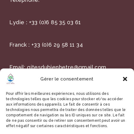
Lydie :
+33 (0)6 85 35 03 61
Franck :
+33 (0)6 29 58 11 34
Email:
gitesdubienhetre@gmail.com
Gérer le consentement
Title
Pour offrir les meilleures expériences, nous utilisons des
technologies telles que les cookies pour stocker et/ou accéder
aux informations des appareils. Le fait de consentir à ces
technologies nous permettra de traiter des données telles que le
comportement de navigation ou les ID uniques sur ce site. Le fait
A : 54 rue de l’orée du bois
de ne pas consentir ou de retirer son consentement peut avoir un
effet négatif sur certaines caractéristiques et fonctions.
59230 Saint-Amand-Les-Eaux,