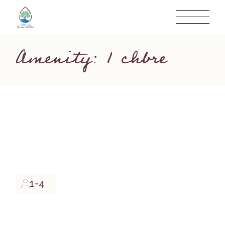
Skip
to
the
content
Amenity: 1 chbre
1-4