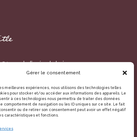
itle
: 54 rue de l’orée du bois
Gérer le consentement
230 Saint-Amand-Les-Eaux,
uts-de-France France
 les meilleures expériences, nous utilisons des technologies telles
okies pour stocker et/ou accéder aux informations des appareils. Le
nsentir à ces technologies nous permettra de traiter des données
le comportement de navigation ou les ID uniques sur ce site. Le fait
onsentir ou de retirer son consentement peut avoir un effet négatif
es caractéristiques et fonctions.
ervices