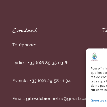
Contact
T
Téléphone:
A 
59
Lydie :
+33 (0)6 85 35 03 61
Ha
Pour offrir
que les co
fait de co
Franck :
+33 (0)6 29 58 11 34
telles que 
de ne pas c
sur certain
Email:
gitesdubienhetre@gmail.com
Gérer les s