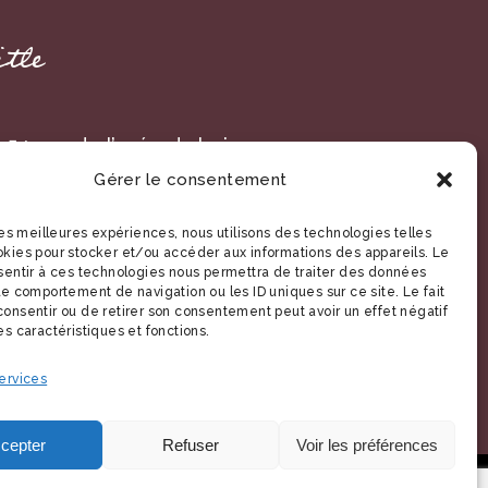
itle
: 54 rue de l’orée du bois
Gérer le consentement
230 Saint-Amand-Les-Eaux,
uts-de-France France
 les meilleures expériences, nous utilisons des technologies telles
okies pour stocker et/ou accéder aux informations des appareils. Le
nsentir à ces technologies nous permettra de traiter des données
le comportement de navigation ou les ID uniques sur ce site. Le fait
onsentir ou de retirer son consentement peut avoir un effet négatif
es caractéristiques et fonctions.
ervices
cepter
Refuser
Voir les préférences
S LÉGALES