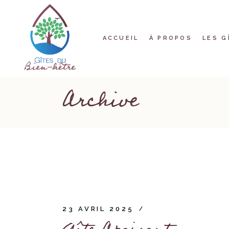
Skip
to
Gîte Apaisa
the
content
Gîte Bienh
ACCUEIL
À PROPOS
LES G
Gîte Chale
Gîte Délica
Gîte Éléga
Archive
Gîte 
Gîte Galant
Gîte 
Gîte 
Gîte D
Gîte 
Gîte G
23 AVRIL 2025