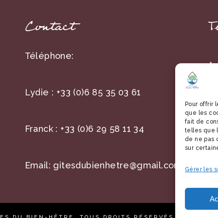
Contact
T
Téléphone:
A 
59
Lydie :
+33 (0)6 85 35 03 61
Ha
Pour offrir
que les co
fait de co
Franck :
+33 (0)6 29 58 11 34
telles que 
de ne pas c
sur certain
Email:
gitesdubienhetre@gmail.com
Gérer les s
Ac
TES DU BIEN-HÊTRE, TOUS DROITS RÉSERVÉS -
MENTION